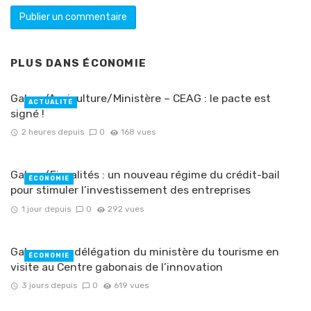
PLUS DANS
ÉCONOMIE
Gabon/Agriculture/Ministère – CEAG : le pacte est
ACTUALITÉ
signé !
2 heures depuis
0
168 vues
Gabon/Fiscalités : un nouveau régime du crédit-bail
ÉCONOMIE
pour stimuler l’investissement des entreprises
1 jour depuis
0
292 vues
Gabon : une délégation du ministère du tourisme en
ÉCONOMIE
visite au Centre gabonais de l’innovation
3 jours depuis
0
619 vues