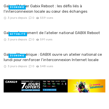
Gabon/Atelier Gabix Reboot : les défis liés à
ÉCONOMIE
l’interconnexion locale au cœur des échanges
3 jours depuis
0
559 vues
Gabon : lancement de l’atelier national GABIX Reboot
ACTUALITÉ
3 jours depuis
0
591 vues
Gabon/Numérique : GABIX ouvre un atelier national ce
ÉCONOMIE
lundi pour renforcer l’interconnexion Internet locale
3 jours depuis
0
548 vues