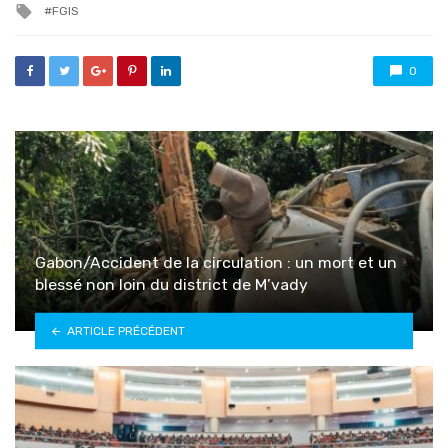
Tagged
FGIS
with
0
Gabon/Accident de la circulation : un mort et un
blessé non loin du district de M’vady
ARTICLE PRÉCÉDENT