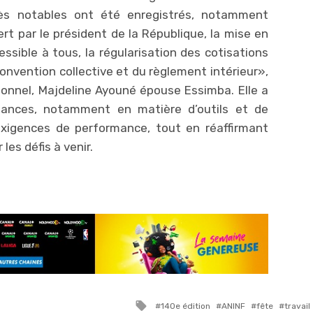
rès notables ont été enregistrés, notamment
fert par le président de la République, la mise en
sible à tous, la régularisation des cotisations
 convention collective et du règlement intérieur»,
sonnel, Majdeline Ayouné épouse Essimba. Elle a
fisances, notamment en matière d’outils et de
xigences de performance, tout en réaffirmant
les défis à venir.
Tagged
140e édition
ANINF
fête
travail