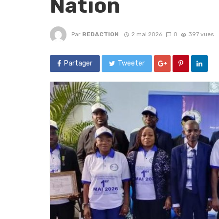
Nation
Par
REDACTION
2 mai 2026
0
397 vues
Partager
Tweeter