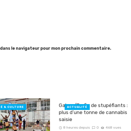
 dans le navigateur pour mon prochain commentaire.
Gabon/Trafic de stupéfiants :
TÉ & CULTURE
ACTUALITÉ
plus d’une tonne de cannabis
saisie ‎
8 heures depuis
0
468 vues