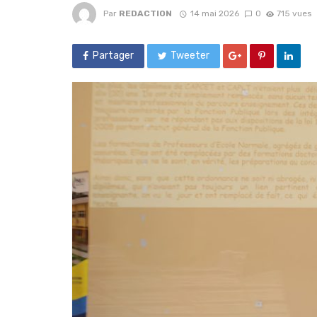
Par
REDACTION
14 mai 2026
0
715 vues
Partager
Tweeter