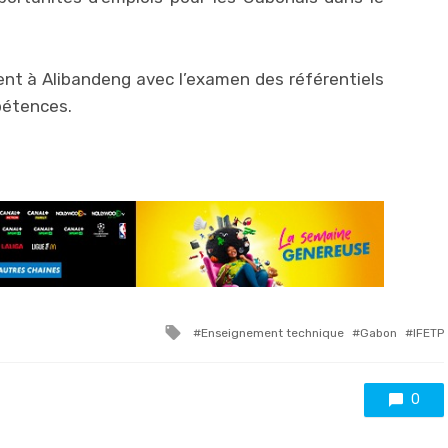
vent à Alibandeng avec l’examen des référentiels
pétences.
Tagged
Enseignement technique
Gabon
IFETP
with
0