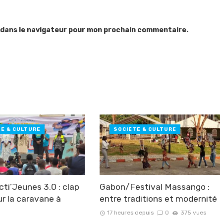
 dans le navigateur pour mon prochain commentaire.
TÉ & CULTURE
SOCIÉTÉ & CULTURE
ti’Jeunes 3.0 : clap
Gabon/Festival Massango :
ur la caravane à
entre traditions et modernité
17 heures depuis
0
375 vues