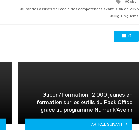
Tagge
Gabon
with
Grandes assises de l’école des compétences avant la fin de 2026
Oligui Nguema
0
Gabon/Formation : 2 000 jeunes en
formation sur les outils du Pack Office
grâce au programme Numerik’Avenir
ARTICLE SUIVANT