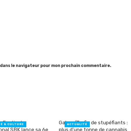
 dans le navigateur pour mon prochain commentaire.
e Festival
Gabon/Trafic de stupéfiants :
TÉ & CULTURE
ACTUALITÉ
ional SBK lance sa 6e
plus d’une tonne de cannabis