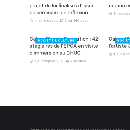
projet de loi finalisé à l’issue
édition 
du séminaire de réflexion
3 heures 
1 heure depuis
0
140 vues
Gabon/Santé/Formation : 42
Gabon/Cu
SOCIÉTÉ & CULTURE
SOCIÉ
stagiaires de l’EPCA en visite
l’artist
d’immersion au CHUO
1 jour dep
1 jour depuis
0
488 vues