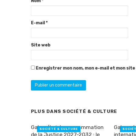
Nom
*
E-mail
*
Site web
Enregistrer mon nom, mon e-mail et mon site
PLUS DANS
SOCIÉTÉ & CULTURE
Gabon/Loi de programmation
Gabon : l
SOCIÉTÉ & CULTURE
SOCIÉ
de la Justice 2027-2032 : le
internat