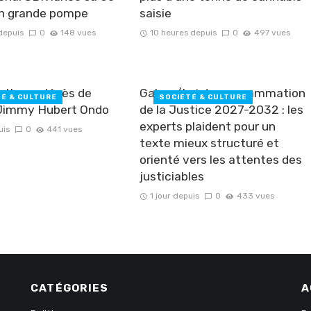
en grande pompe
saisie ‎
depuis
0
148 vues
10 heures depuis
0
497 vues
lture : décès de
Gabon/Loi de programmation
TÉ & CULTURE
SOCIÉTÉ & CULTURE
e Jimmy Hubert Ondo
de la Justice 2027-2032 : les
experts plaident pour un
uis
0
441 vues
texte mieux structuré et
orienté vers les attentes des
justiciables
1 jour depuis
0
433 vues
CATÉGORIES
A