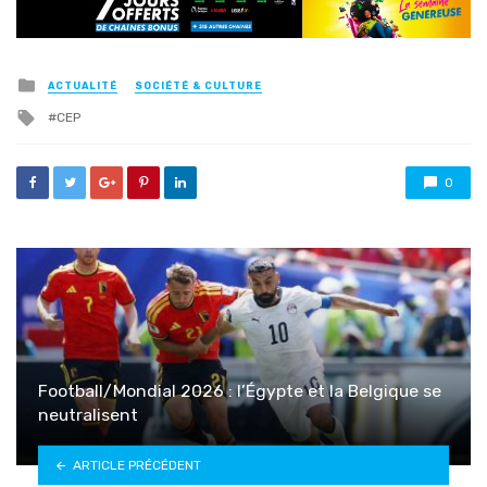
Posted
ACTUALITÉ
SOCIÉTÉ & CULTURE
in
Tagged
CEP
with
0
Football/Mondial 2026 : l’Égypte et la Belgique se
neutralisent
ARTICLE PRÉCÉDENT