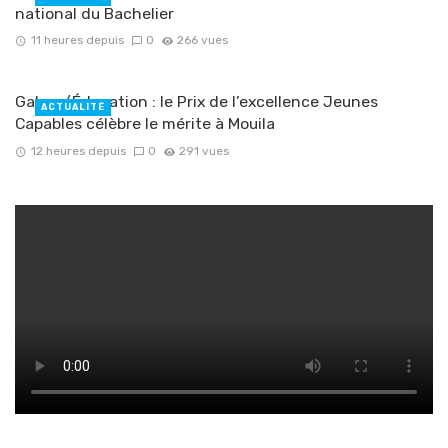
national du Bachelier
11 heures depuis
0
266 vues
Gabon/Éducation : le Prix de l’excellence Jeunes
ACTUALITÉ
Capables célèbre le mérite à Mouila
12 heures depuis
0
291 vues