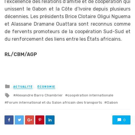
l’excellence des relations d’amitié et de coopération qui
unissent le Gabon et la Côte d’Ivoire depuis plusieurs
décennies. Les présidents Brice Clotaire Oligui Nguema
et Alassane Dramane Ouattara sont reconnus comme
de fervents promoteurs de la coopération Sud-Sud et
du renforcement des liens entre les États africains.
RL/CBM/AGP
Posted
ACTUALITÉ
ÉCONOMIE
in
Tagged
Alexandre Barro Chambrier
coopération internationale
with
Forum international et du Salon africain des transports
Gabon
0