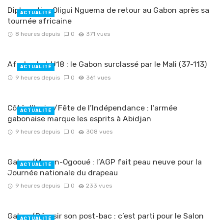
Diplomatie : Oligui Nguema de retour au Gabon après sa
ACTUALITÉ
tournée africaine
8 heures depuis
0
371 vues
Afrobasket U18 : le Gabon surclassé par le Mali (37-113)
ACTUALITÉ
9 heures depuis
0
361 vues
Côté d’Ivoire/Fête de l’Indépendance : l’armée
ACTUALITÉ
gabonaise marque les esprits à Abidjan
9 heures depuis
0
308 vues
Gabon/Moyen-Ogooué : l’AGP fait peau neuve pour la
ACTUALITÉ
Journée nationale du drapeau
9 heures depuis
0
233 vues
Gabon/Réussir son post-bac : c’est parti pour le Salon
ACTUALITÉ