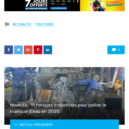
Posted
ACTUALITÉ
POLITIQUE
in
0
Moanda : 11 forages industriels pour pallier le
manque d’eau en 2025
ARTICLE PRÉCÉDENT