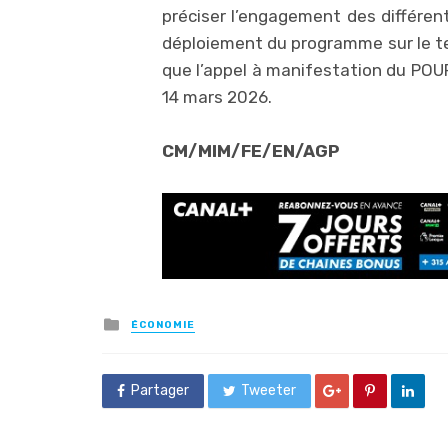
préciser l’engagement des différent
déploiement du programme sur le ter
que l’appel à manifestation du POUFA
14 mars 2026.
CM/MIM/FE/EN/AGP
Posted
ÉCONOMIE
in
Partager
Tweeter