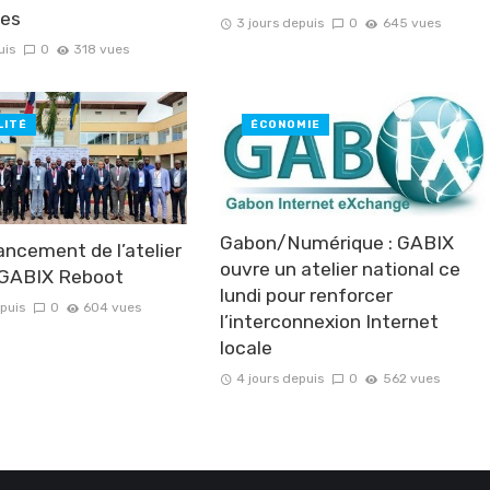
ses
3 jours depuis
0
645 vues
uis
0
318 vues
LITÉ
ÉCONOMIE
Gabon/Numérique : GABIX
ancement de l’atelier
ouvre un atelier national ce
 GABIX Reboot
lundi pour renforcer
epuis
0
604 vues
l’interconnexion Internet
locale
4 jours depuis
0
562 vues