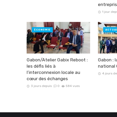
entrepri
1 jour dep
ÉCONOMIE
ACTUA
Gabon/Atelier Gabix Reboot :
Gabon : l
les défis liés à
national
l’interconnexion locale au
4 jours d
cœur des échanges
3 jours depuis
0
584 vues