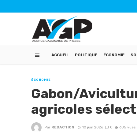
ACCUEIL
POLITIQUE
ÉCONOMIE
SO
ÉCONOMIE
Gabon/Avicultur
agricoles sélec
Par
REDACTION
10 juin 2026
0
685 vues