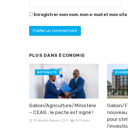
Enregistrer mon nom, mon e-mail et mon site
PLUS DANS
ÉCONOMIE
ACTUALITÉ
ÉCONO
Gabon/Agriculture/Ministère
Gabon/Fi
– CEAG : le pacte est signé !
nouveau 
pour sti
9 heures depuis
0
331 vues
l’invest