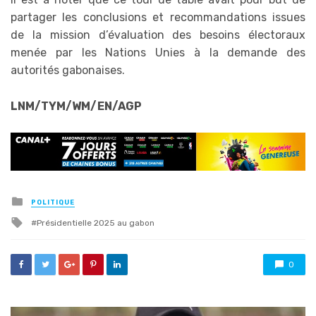
partager les conclusions et recommandations issues
de la mission d’évaluation des besoins électoraux
menée par les Nations Unies à la demande des
autorités gabonaises.
LNM/TYM/WM/EN/AGP
Posted
POLITIQUE
in
Tagged
Présidentielle 2025 au gabon
with
0