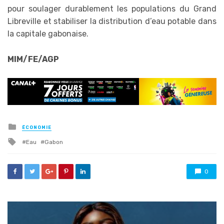
pour soulager durablement les populations du Grand
Libreville et stabiliser la distribution d’eau potable dans
la capitale gabonaise.
MIM/FE/AGP
Posted
ÉCONOMIE
in
Tagged
Eau
Gabon
with
0