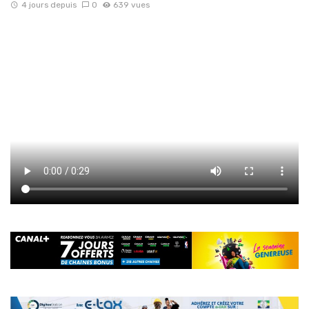
4 jours depuis
0
639 vues