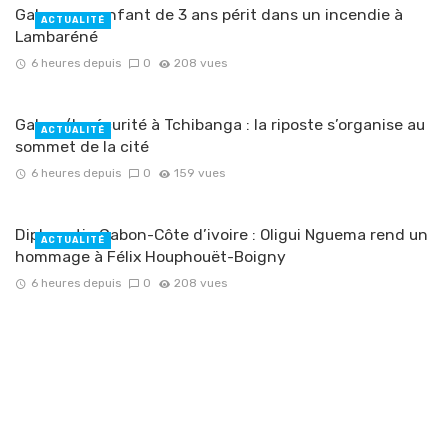
Gabon : un enfant de 3 ans périt dans un incendie à
ACTUALITÉ
Lambaréné
6 heures depuis
0
208 vues
Gabon/Insécurité à Tchibanga : la riposte s’organise au
ACTUALITÉ
sommet de la cité
6 heures depuis
0
159 vues
Diplomatie Gabon-Côte d’ivoire : Oligui Nguema rend un
ACTUALITÉ
hommage à Félix Houphouët-Boigny
6 heures depuis
0
208 vues