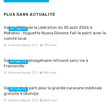
PLUS DANS
ACTUALITÉ
Gabon/ Fête de la Libération du 30 août 2026 à
ACTUALITÉ
Makokou : Huguette Nyana Ekoume fait le point avec le
comité local
5 heures depuis
0
199 vues
Gabon : un septuagénaire retrouvé sans vie à
ACTUALITÉ
Franceville
6 heures depuis
0
184 vues
Gabon : c’est parti pour la grande caravane médicale
ACTUALITÉ
gratuite à Okondja
6 heures depuis
0
204 vues