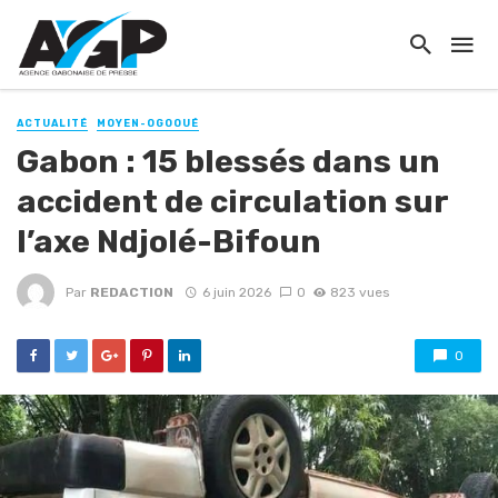
ACTUALITÉ
MOYEN-OGOOUÉ
Gabon : 15 blessés dans un
accident de circulation sur
l’axe Ndjolé-Bifoun
Par
REDACTION
6 juin 2026
0
823 vues
0