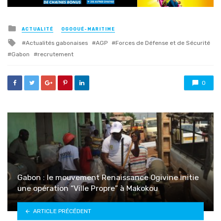
Posted
ACTUALITÉ
OGOOUÉ-MARITIME
in
Tagged
Actualités gabonaises
AGP
Forces de Défense et de Sécurité
with
Gabon
recrutement
0
Gabon : le mouvement Renaissance Ogivine initie
une opération “Ville Propre” à Makokou
ARTICLE PRÉCÉDENT