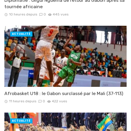
Diplomatie : Oligui Nguema de retour au Gabon après sa
tournée africaine
10 heures depuis
0
445 vues
ACTUALITÉ
Afrobasket U18 : le Gabon surclassé par le Mali (37-113)
11 heures depuis
0
422 vues
ACTUALITÉ