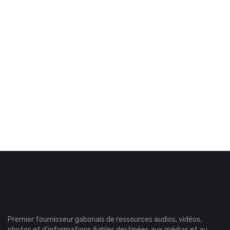
Premier fournisseur gabonais de ressources audios, vidéos,
photos et d’informations fiables destinées aux médias et au