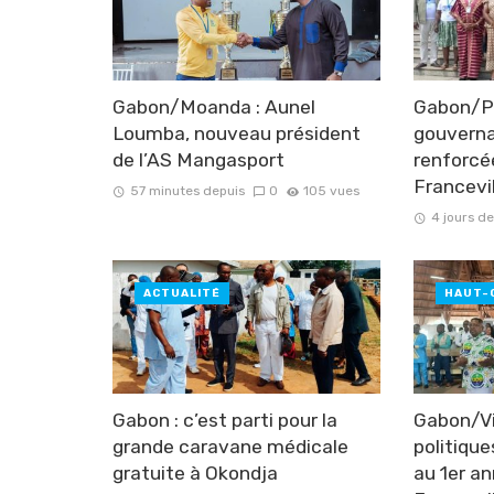
Gabon/Moanda : Aunel
Gabon/Pr
Loumba, nouveau président
gouverna
de l’AS Mangasport
renforcé
Francevi
57 minutes depuis
0
105 vues
4 jours d
ACTUALITÉ
HAUT-
Gabon : c’est parti pour la
Gabon/Vi
grande caravane médicale
politique
gratuite à Okondja
au 1er an