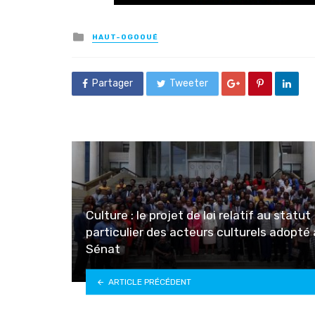
Posted
HAUT-OGOOUÉ
in
Partager
Tweeter
Culture : le projet de loi relatif au statut
particulier des acteurs culturels adopté
Sénat
ARTICLE PRÉCÉDENT