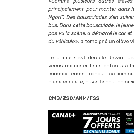
«
Comme plusieurs autres élèves,
principalement, pour monter dans 
Ngori’’. Des bousculades s’en suive
bus. Dans cette bousculade, le jeune
pas vu la scène, a démarré le car et 
du véhicule
», a témoigné un élève v
Le drame s’est déroulé devant des 
venus récupérer leurs enfants à l
immédiatement conduit au commiss
d’une enquête, ouverte pour homicid
CMB/ZSO/ANM/FSS