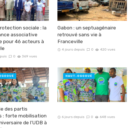
otection sociale : la
Gabon : un septuagénaire
nce associative
retrouvé sans vie à
e pour 46 acteurs à
Franceville
lle
4 jours depuis
0
420 vues
epuis
0
369 vues
OGOOUÉ
HAUT-OGOOUÉ
e des partis
s : forte mobilisation
6 jours depuis
0
648 vues
niversaire de l’UDB à