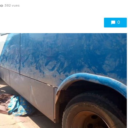
382 vues
0