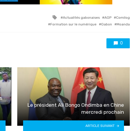
Tagged
Actualités gabonaises
AGP
Comilog
with
Formation sur le numérique
Gabon
Moanda
0
s
Le président Ali Bongo Ondimba en Chine
mercredi prochain
ARTICLE SUIVANT