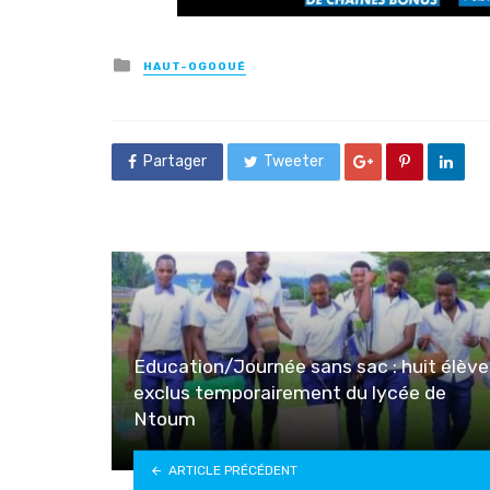
Posted
HAUT-OGOOUÉ
in
Partager
Tweeter
Education/Journée sans sac : huit élève
exclus temporairement du lycée de
Ntoum
ARTICLE PRÉCÉDENT