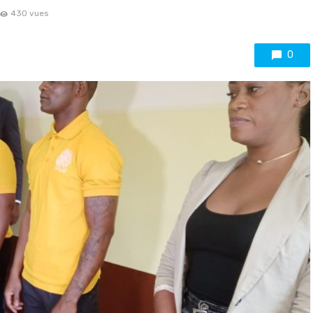
430 vues
0