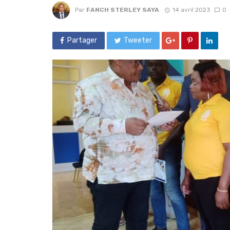
Par
FANCH STERLEY SAYA
14 avril 2023
0
Partager
Tweeter