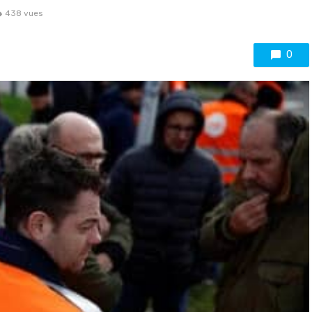
438 vues
0