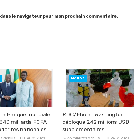
 dans le navigateur pour mon prochain commentaire.
MONDE
: la Banque mondiale
RDC/Ebola : Washington
 340 milliards FCFA
débloque 242 millions USD
priorités nationales
supplémentaires
s depuis
0
81 vues
36 minutes depuis
0
71 vues