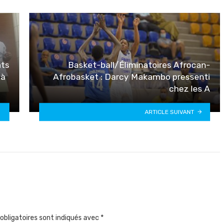
nts
Basket-ball/Éliminatoires Afrocan-
 à
Afrobasket : Darcy Makambo pressenti
chez les A
ARTICLE SUIVANT
obligatoires sont indiqués avec
*