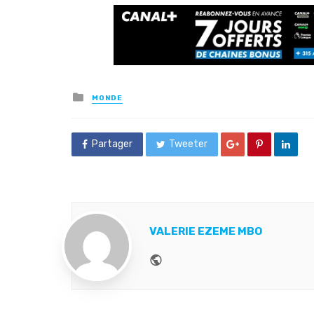
Posted
MONDE
in
Partager
Tweeter
VALERIE EZEME MBO
Website