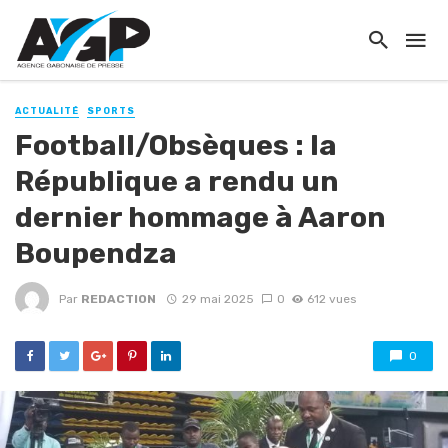
ACTUALITÉ
SPORTS
Football/Obsèques : la
République a rendu un
dernier hommage à Aaron
Boupendza
Par
REDACTION
29 mai 2025
0
612 vues
0