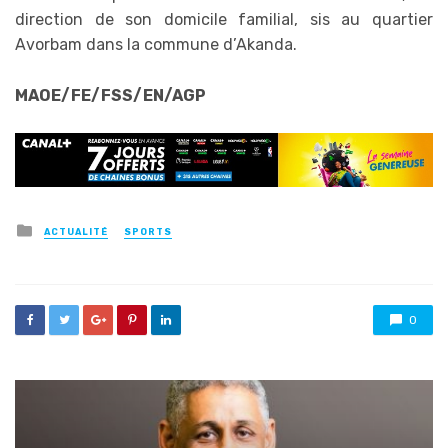
direction de son domicile familial, sis au quartier
Avorbam dans la commune d’Akanda.
MAOE/FE/FSS/EN/AGP
Posted
ACTUALITÉ
SPORTS
in
0