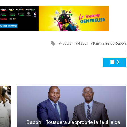
Tagged
football
Gabon
Panthères du Gabon
with
0
Gabon : Touadera s’approprie la feuille de