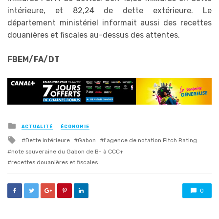
intérieure, et 82,24 de dette extérieure. Le
département ministériel informait aussi des recettes
douanières et fiscales au-dessus des attentes.
FBEM/FA/DT
Posted
ACTUALITÉ
ÉCONOMIE
in
Tagged
Dette intérieure
Gabon
l'agence de notation Fitch Rating
with
note souveraine du Gabon de B- à CCC+
recettes douanières et fiscales
0