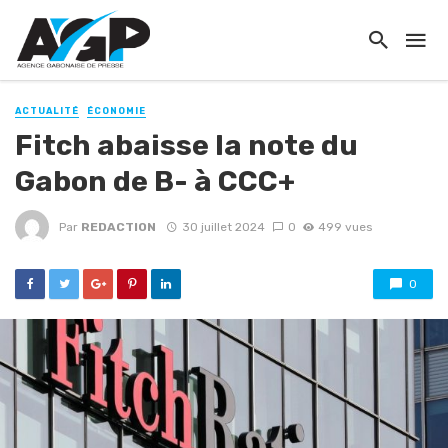
ACTUALITÉ
ÉCONOMIE
Fitch abaisse la note du
Gabon de B- à CCC+
Par
REDACTION
30 juillet 2024
0
499 vues
0