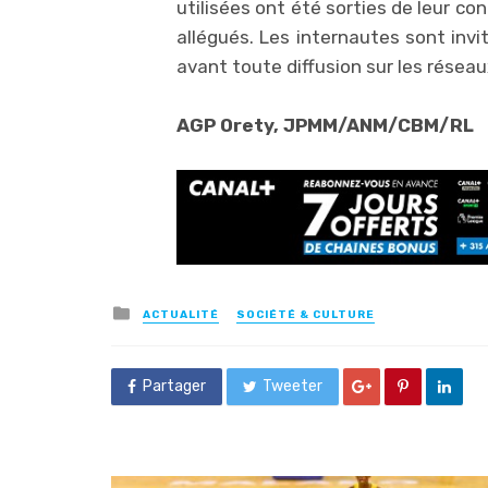
utilisées ont été sorties de leur co
allégués. Les internautes sont invité
avant toute diffusion sur les réseau
AGP Orety, JPMM/ANM/CBM/RL
Posted
ACTUALITÉ
SOCIÉTÉ & CULTURE
in
Partager
Tweeter