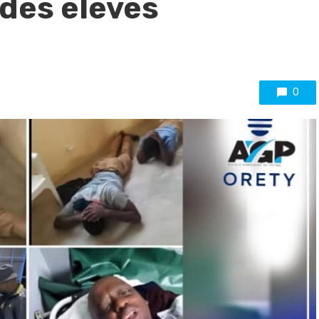
 des élèves
0