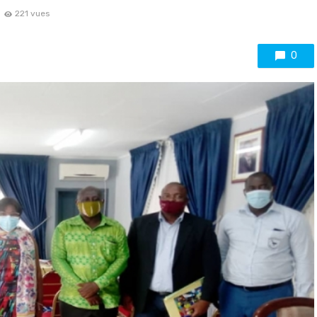
221 vues
0