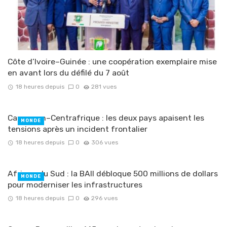
Côte d’Ivoire–Guinée : une coopération exemplaire mise
en avant lors du défilé du 7 août
18 heures depuis
0
281 vues
Cameroun–Centrafrique : les deux pays apaisent les
MONDE
tensions après un incident frontalier
18 heures depuis
0
306 vues
Afrique du Sud : la BAII débloque 500 millions de dollars
MONDE
pour moderniser les infrastructures
18 heures depuis
0
296 vues