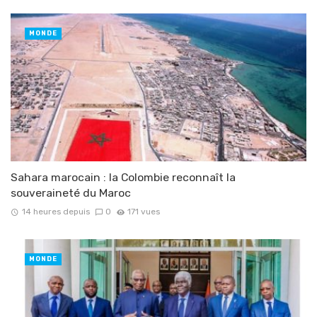
MONDE
Sahara marocain : la Colombie reconnaît la
souveraineté du Maroc
14 heures depuis
0
171 vues
MONDE