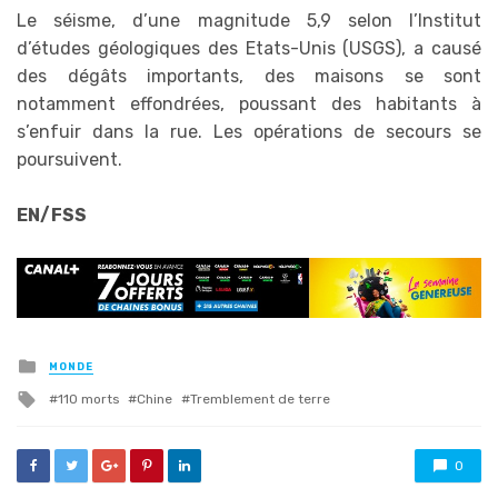
Le séisme, d’une magnitude 5,9 selon l’Institut
d’études géologiques des Etats-Unis (USGS), a causé
des dégâts importants, des maisons se sont
notamment effondrées, poussant des habitants à
s’enfuir dans la rue. Les opérations de secours se
poursuivent.
EN/FSS
Posted
MONDE
in
Tagged
110 morts
Chine
Tremblement de terre
with
0