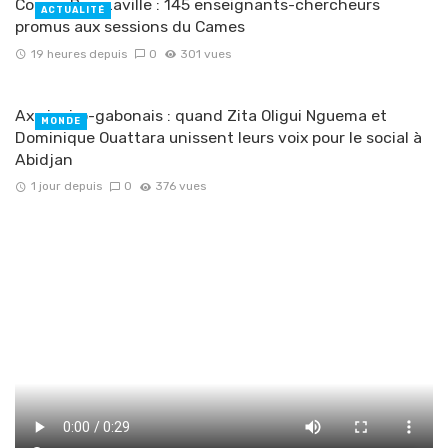
Congo-Brazzaville : 145 enseignants-chercheurs
ACTUALITÉ
promus aux sessions du Cames
19 heures depuis
0
301 vues
Axe ivoiro-gabonais : quand Zita Oligui Nguema et
MONDE
Dominique Ouattara unissent leurs voix pour le social à
Abidjan
1 jour depuis
0
376 vues