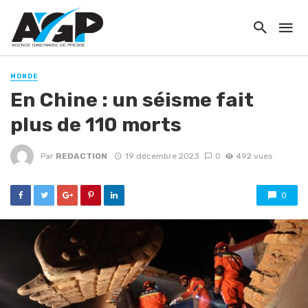
MONDE
En Chine : un séisme fait
plus de 110 morts
Par
REDACTION
19 décembre 2023
0
492 vues
0