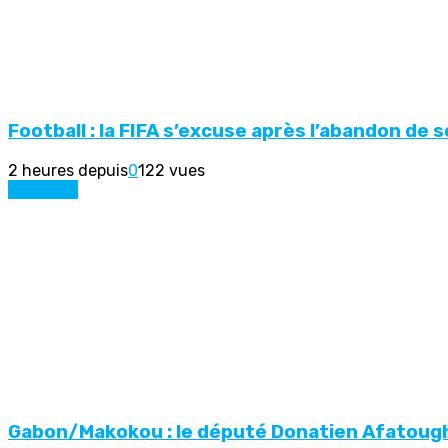
Football : la FIFA s’excuse après l’abandon de
2 heures depuis
0
122 vues
Actualité
Gabon/Makokou : le député Donatien Afatoughé