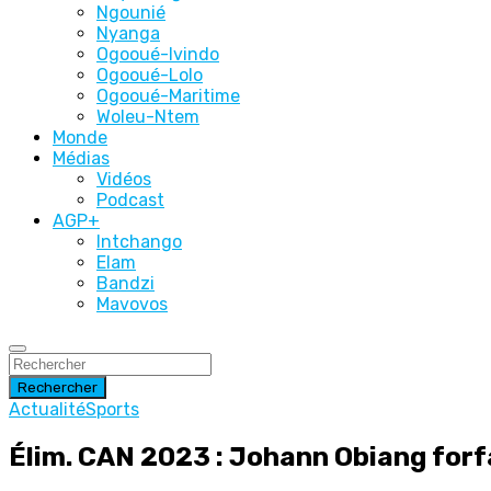
Ngounié
Nyanga
Ogooué-Ivindo
Ogooué-Lolo
Ogooué-Maritime
Woleu-Ntem
Monde
Médias
Vidéos
Podcast
AGP+
Intchango
Elam
Bandzi
Mavovos
Rechercher
Actualité
Sports
Élim. CAN 2023 : Johann Obiang forf