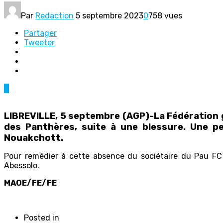
Par
Redaction
5 septembre 2023
0
758 vues
Partager
Tweeter
0
LIBREVILLE, 5
septembre (AGP)-La Fédération ga
des Panthères, suite à une blessure. Une pe
Nouakchott.
Pour remédier à cette absence du sociétaire du Pau FC (
Abessolo.
MAOE/FE/FE
Posted in