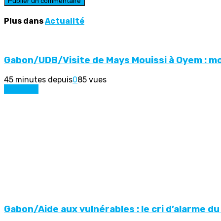
Plus dans
Actualité
Gabon/UDB/Visite de Mays Mouissi à Oyem : mo
45 minutes depuis
0
85 vues
Actualité
Gabon/Aide aux vulnérables : le cri d’alarme d