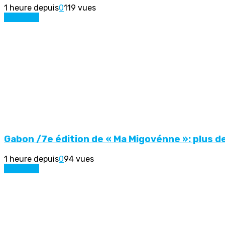
1 heure depuis
0
119 vues
Actualité
Gabon /7e édition de « Ma Migovénne »: plus
1 heure depuis
0
94 vues
Actualité