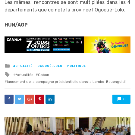
Les mêmes rencontres se sont multipliées dans les 4
départements que compte la province l’Ogooué-Lolo.
HUN/AGP
Posted
ACTUALITÉ
OGOOUÉ-LOLO
POLITIQUE
in
Tagged
Actualités
Gabon
with
lancement de la campagne présidentielle dans la Lombo-Bouenguidi.
0