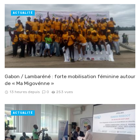
ACTUALITÉ
Gabon / Lambaréné : forte mobilisation féminine autour
de « Ma Migovénne »
13 heures depuis
0
253 vues
ACTUALITÉ