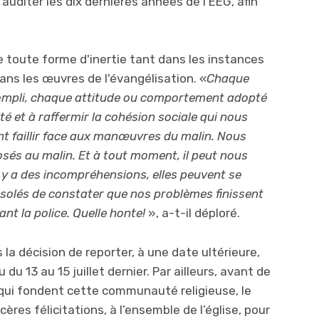
auditer les dix dernières années de l’EEG, afin
e toute forme d'inertie tant dans les instances
dans les œuvres de l'évangélisation. «
Chaque
ompli, chaque attitude ou comportement adopté
té et à raffermir la cohésion sociale qui nous
int faillir face aux manœuvres du malin. Nous
és au malin. Et à tout moment, il peut nous
il y a des incompréhensions, elles peuvent se
solés de constater que nos problèmes finissent
nt la police. Quelle honte!
», a-t-il déploré.
s la décision de reporter, à une date ultérieure,
 du 13 au 15 juillet dernier. Par ailleurs, avant de
s qui fondent cette communauté religieuse, le
ères félicitations, à l’ensemble de l’église, pour