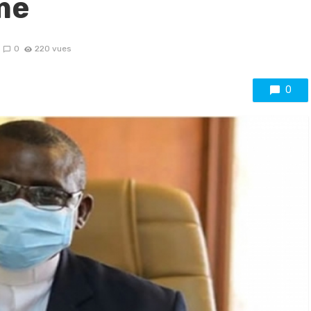
ime
0
220 vues
0