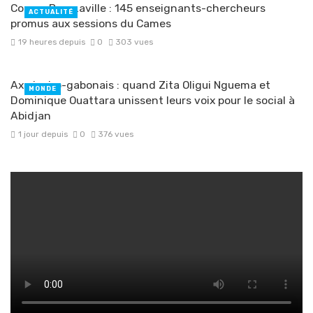
Congo-Brazzaville : 145 enseignants-chercheurs
ACTUALITÉ
promus aux sessions du Cames
19 heures depuis
0
303 vues
Axe ivoiro-gabonais : quand Zita Oligui Nguema et
MONDE
Dominique Ouattara unissent leurs voix pour le social à
Abidjan
1 jour depuis
0
376 vues