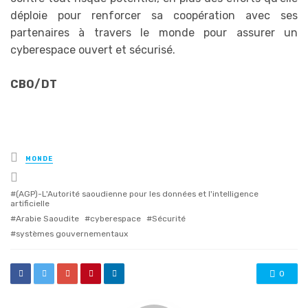
déploie pour renforcer sa coopération avec ses
partenaires à travers le monde pour assurer un
cyberespace ouvert et sécurisé.
CBO/DT
Posted
MONDE
in
Tagged
with
(AGP)-L'Autorité saoudienne pour les données et l'intelligence
artificielle
Arabie Saoudite
cyberespace
Sécurité
systèmes gouvernementaux
0