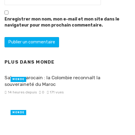
Enregistrer mon nom, mon e-mail et mon site dans le
navigateur pour mon prochain commentaire.
PLUS DANS
MONDE
Sahara marocain : la Colombie reconnaît la
MONDE
souveraineté du Maroc
14 heures depuis
0
171 vues
MONDE