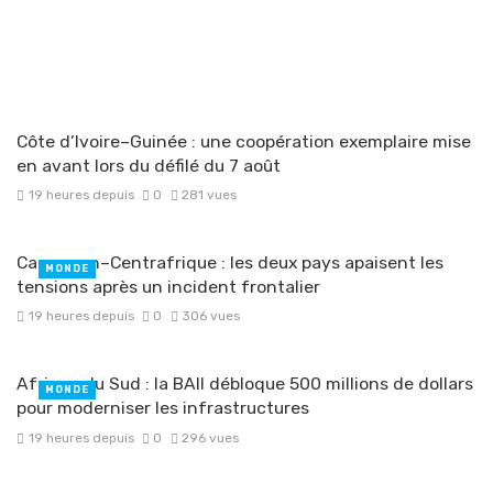
Côte d’Ivoire–Guinée : une coopération exemplaire mise
en avant lors du défilé du 7 août
19 heures depuis
0
281 vues
Cameroun–Centrafrique : les deux pays apaisent les
MONDE
tensions après un incident frontalier
19 heures depuis
0
306 vues
Afrique du Sud : la BAII débloque 500 millions de dollars
MONDE
pour moderniser les infrastructures
19 heures depuis
0
296 vues