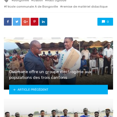
bongoville
Gabon
Haut Ogooué
with
l'école communale A de Bongoville
remise de matériel didactique
0
Ossimane offre un groupe électrogène aux
populations des trois cantons
ARTICLE PRÉCÉDENT