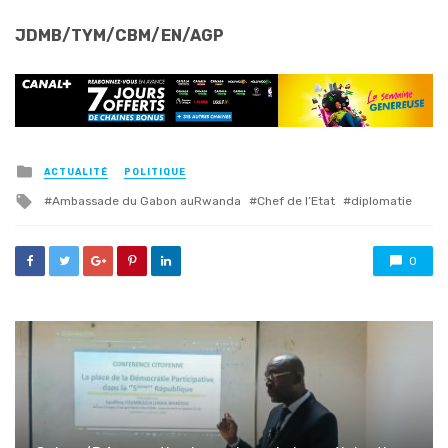
JDMB/TYM/CBM/EN/AGP
Posted
ACTUALITÉ
POLITIQUE
in
Tagged
Ambassade du Gabon auRwanda
Chef de l’Etat
diplomatie
with
0