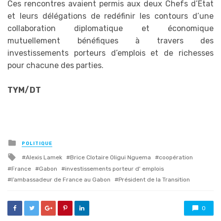
Ces rencontres avaient permis aux deux Chefs d’Etat
et leurs délégations de redéfinir les contours d’une
collaboration diplomatique et économique
mutuellement bénéfiques à travers des
investissements porteurs d’emplois et de richesses
pour chacune des parties.
TYM/DT
Posted
POLITIQUE
in
Tagged
Alexis Lamek
Brice Clotaire Oligui Nguema
coopération
with
France
Gabon
investissements porteur d' emplois
l’ambassadeur de France au Gabon
Président de la Transition
0