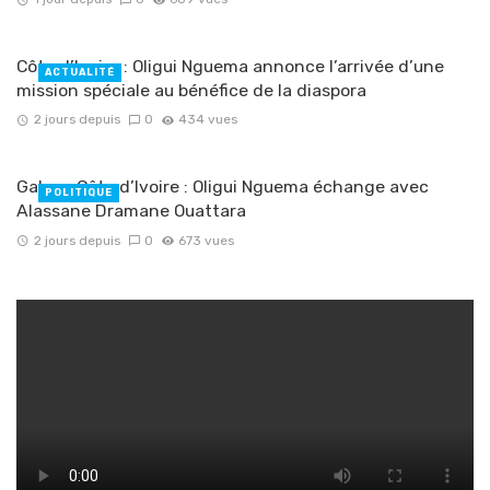
Côte d’Ivoire : Oligui Nguema annonce l’arrivée d’une
ACTUALITÉ
mission spéciale au bénéfice de la diaspora
2 jours depuis
0
434 vues
Gabon-Côte d’Ivoire : Oligui Nguema échange avec
POLITIQUE
Alassane Dramane Ouattara
2 jours depuis
0
673 vues