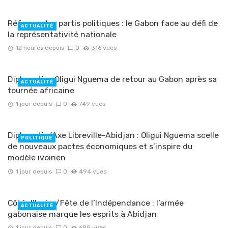
Réforme des partis politiques : le Gabon face au défi de
ACTUALITÉ
la représentativité nationale
12 heures depuis
0
316 vues
Diplomatie : Oligui Nguema de retour au Gabon après sa
ACTUALITÉ
tournée africaine
1 jour depuis
0
749 vues
Diplomatie/Axe Libreville-Abidjan : Oligui Nguema scelle
POLITIQUE
de nouveaux pactes économiques et s’inspire du
modèle ivoirien
1 jour depuis
0
494 vues
Côté d’Ivoire/Fête de l’Indépendance : l’armée
ACTUALITÉ
gabonaise marque les esprits à Abidjan
1 jour depuis
0
689 vues