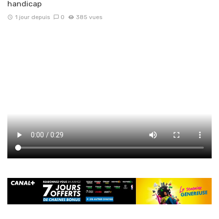
handicap
1 jour depuis
0
385 vues