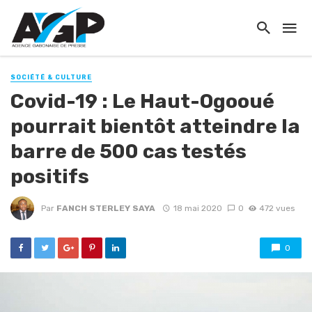
SOCIÉTÉ & CULTURE
Covid-19 : Le Haut-Ogooué
pourrait bientôt atteindre la
barre de 500 cas testés
positifs
Par
FANCH STERLEY SAYA
18 mai 2020
0
472 vues
0