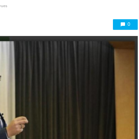
vues
0