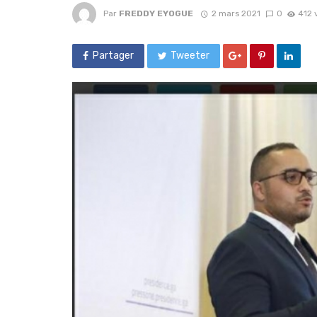
Par
FREDDY EYOGUE
2 mars 2021
0
412 
Partager
Tweeter