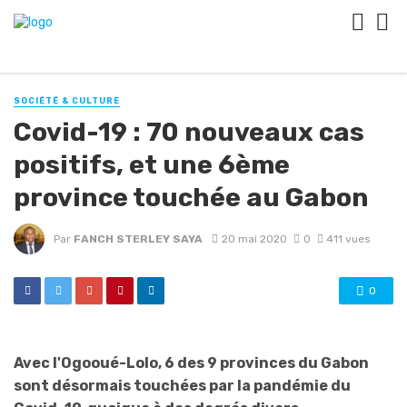
SOCIÉTÉ & CULTURE
Covid-19 : 70 nouveaux cas
positifs, et une 6ème
province touchée au Gabon
Par
FANCH STERLEY SAYA
20 mai 2020
0
411 vues
0
Avec l'Ogooué-Lolo, 6 des 9 provinces du Gabon
sont désormais touchées par la pandémie du