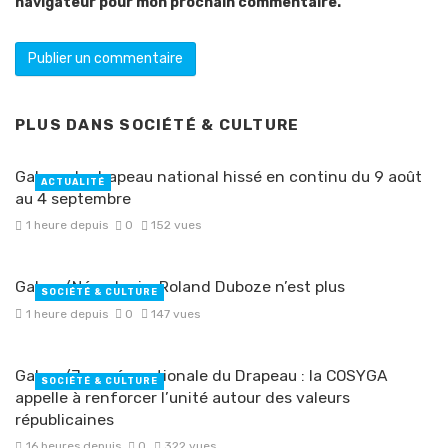
navigateur pour mon prochain commentaire.
PLUS DANS
SOCIÉTÉ & CULTURE
Gabon : le drapeau national hissé en continu du 9 août
ACTUALITÉ
au 4 septembre
1 heure depuis
0
152 vues
Gabon/Nécrologie: Roland Duboze n’est plus
SOCIÉTÉ & CULTURE
1 heure depuis
0
147 vues
Gabon/Journée nationale du Drapeau : la COSYGA
SOCIÉTÉ & CULTURE
appelle à renforcer l’unité autour des valeurs
républicaines
16 heures depuis
0
322 vues