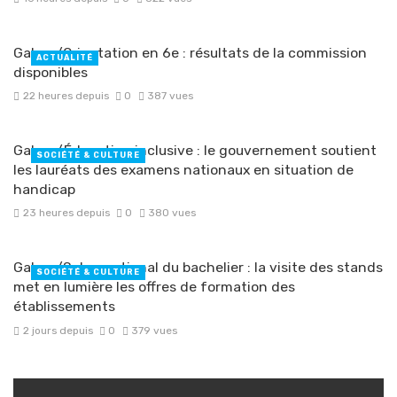
Gabon/Orientation en 6e : résultats de la commission
ACTUALITÉ
disponibles
22 heures depuis
0
387 vues
Gabon/Éducation inclusive : le gouvernement soutient
SOCIÉTÉ & CULTURE
les lauréats des examens nationaux en situation de
handicap
23 heures depuis
0
380 vues
Gabon/Salon national du bachelier : la visite des stands
SOCIÉTÉ & CULTURE
met en lumière les offres de formation des
établissements
2 jours depuis
0
379 vues