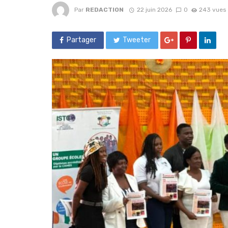
Par
REDACTION
22 juin 2026
0
243 vues
Partager
Tweeter