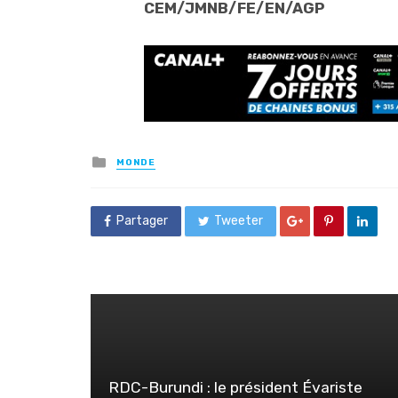
CEM/JMNB/FE/EN/AGP
Posted
MONDE
in
Partager
Tweeter
RDC-Burundi : le président Évariste