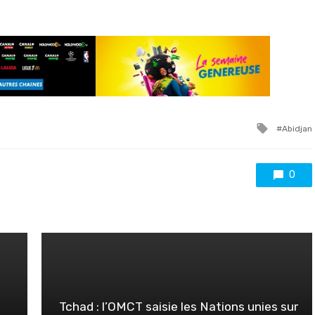
Tagged
Abidjan
with
0
Tchad : l’OMCT saisie les Nations unies sur