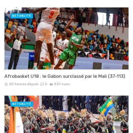
ACTUALITÉ
Afrobasket U18 : le Gabon surclassé par le Mali (37-113)
20 heures depuis
0
537 vues
ACTUALITÉ