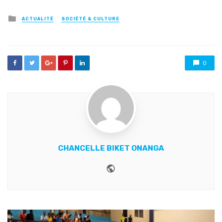
Posted
ACTUALITÉ
SOCIÉTÉ & CULTURE
in
0
CHANCELLE BIKET ONANGA
Website