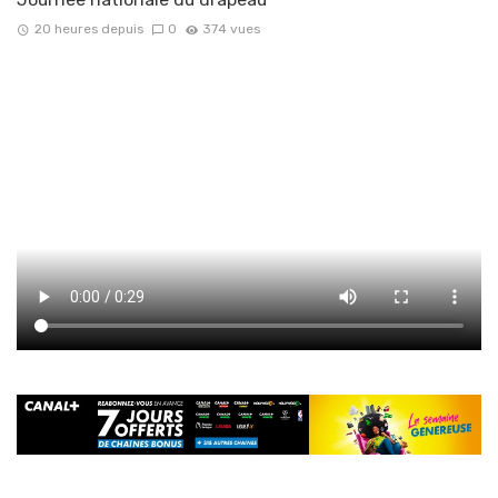
20 heures depuis
0
374 vues