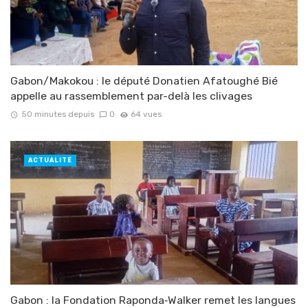
Gabon/Makokou : le député Donatien Afatoughé Bié
appelle au rassemblement par-delà les clivages
50 minutes depuis
0
64 vues
ACTUALITÉ
Gabon : la Fondation Raponda‑Walker remet les langues