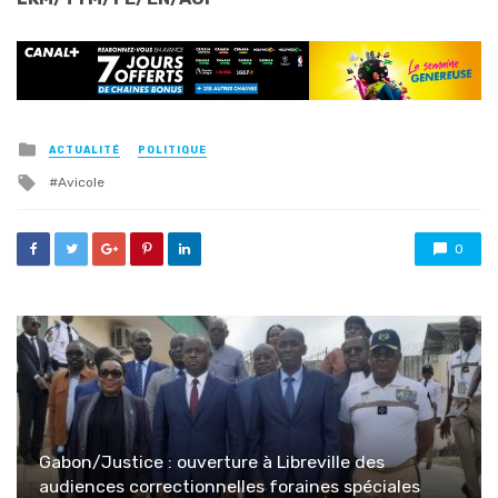
Posted
ACTUALITÉ
POLITIQUE
in
Tagged
Avicole
with
0
Gabon/Justice : ouverture à Libreville des
audiences correctionnelles foraines spéciales