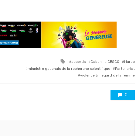
Tagged
accords
Gabon
ICESCO
Maroc
with
minnistre gabonais de la recherche scientifique
Partenariat
violence à l' egard de la femme
0