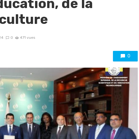
ucation, de la
 culture
24
0
471 vues
0