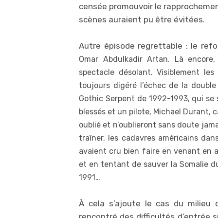
censée promouvoir le rapprochemen
scènes auraient pu être évitées.
Autre épisode regrettable : le re
Omar Abdulkadir Artan. Là encore,
spectacle désolant. Visiblement les
toujours digéré l’échec de la double 
Gothic Serpent de 1992-1993, qui se s
blessés et un pilote, Michael Durant, 
oublié et n’oublieront sans doute jam
traîner, les cadavres américains dan
avaient cru bien faire en venant en a
et en tentant de sauver la Somalie d
1991…
À cela s’ajoute le cas du milieu
rencontré des difficultés d’entrée s