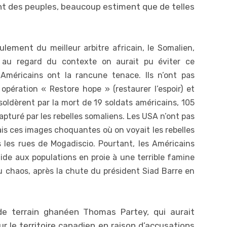
t des peuples, beaucoup estiment que de telles
foulement
du meilleur arbitre africain, le Somalien,
 au regard du contexte on aurait pu éviter ce
 Américains ont la rancune tenace. Ils n’ont pas
opération « Restore hope » (restaurer l’espoir) et
oldèrent par la mort de 19 soldats américains, 105
capturé par les rebelles somaliens. Les USA n’ont pas
ais ces images choquantes où on voyait les rebelles
s les rues de Mogadiscio. Pourtant, les Américains
ide aux populations en proie à une terrible famine
u chaos, après la chute du président Siad Barre en
 de terrain ghanéen Thomas Partey, qui aurait
ur le territoire canadien en raison d’accusations