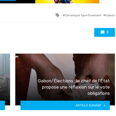
Tagged
Chronique Sportivement
Gabon
with
0
Gabon/Élections : le chef de l’État
e
propose une réflexion sur le vote
obligatoire
ARTICLE SUIVANT