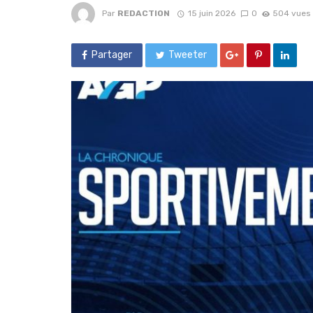
Par
REDACTION
15 juin 2026
0
504 vues
Partager
Tweeter