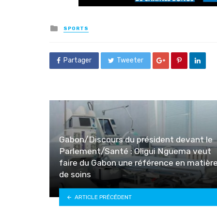
Posted
SPORTS
in
Partager
Tweeter
Gabon/Discours du président devant le
Parlement/Santé : Oligui Nguema veut
faire du Gabon une référence en matièr
de soins
ARTICLE PRÉCÉDENT