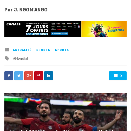
Par J. NGOM’ANGO
Posted
ACTUALITÉ
SPORTS
SPORTS
in
Tagged
Mondial
with
0