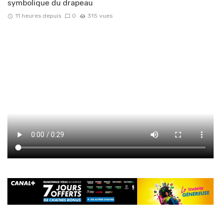
symbolique du drapeau
11 heures depuis
0
315 vues