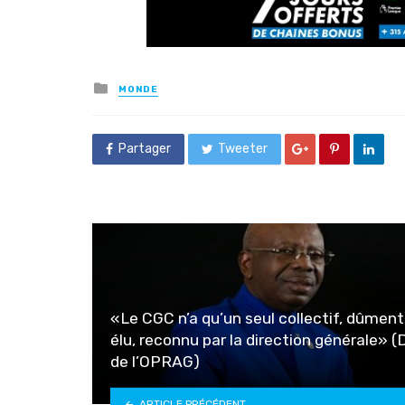
Posted
MONDE
in
Partager
Tweeter
«Le CGC n’a qu’un seul collectif, dûment
élu, reconnu par la direction générale» 
de l’OPRAG)
ARTICLE PRÉCÉDENT