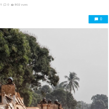
21
0
802 vues
0