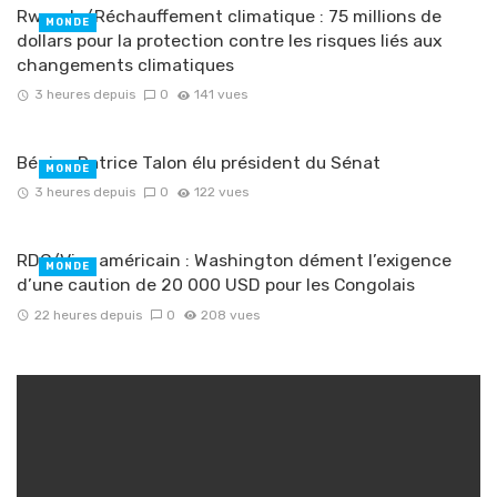
Rwanda/Réchauffement climatique : 75 millions de
MONDE
dollars pour la protection contre les risques liés aux
changements climatiques
3 heures depuis
0
141 vues
Bénin : Patrice Talon élu président du Sénat
MONDE
3 heures depuis
0
122 vues
RDC/Visa américain : Washington dément l’exigence
MONDE
d’une caution de 20 000 USD pour les Congolais
22 heures depuis
0
208 vues