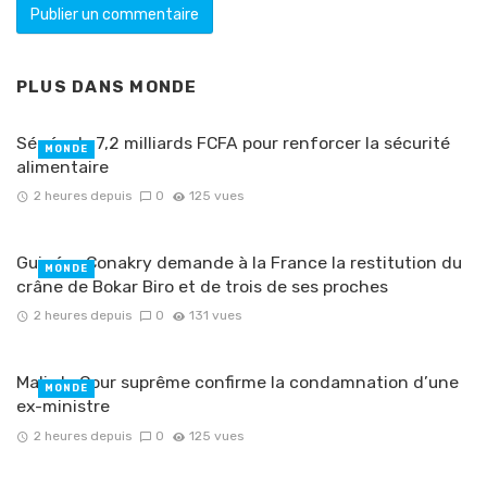
PLUS DANS
MONDE
Sénégal : 7,2 milliards FCFA pour renforcer la sécurité
MONDE
alimentaire
2 heures depuis
0
125 vues
Guinée : Conakry demande à la France la restitution du
MONDE
crâne de Bokar Biro et de trois de ses proches
2 heures depuis
0
131 vues
Mali : la Cour suprême confirme la condamnation d’une
MONDE
ex-ministre
2 heures depuis
0
125 vues