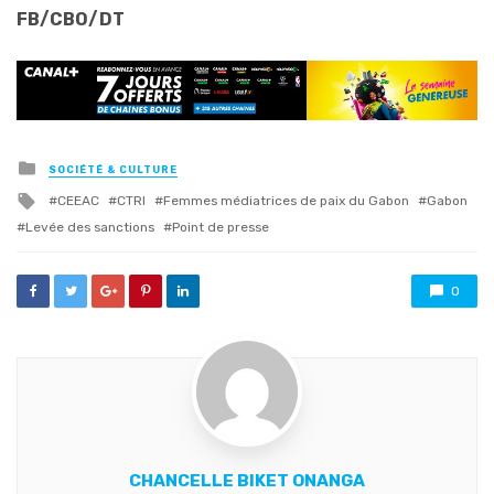
FB/CBO/DT
Posted
SOCIÉTÉ & CULTURE
in
Tagged
CEEAC
CTRI
Femmes médiatrices de paix du Gabon
Gabon
with
Levée des sanctions
Point de presse
0
CHANCELLE BIKET ONANGA