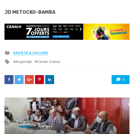
JD METOCKO-BAMBA
Posted
SOCIÉTÉ & CULTURE
in
Tagged
Angondjé
Canal+ Gabon
with
0