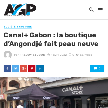
SOCIÉTÉ & CULTURE
Canal+ Gabon : la boutique
d’Angondjé fait peau neuve
Par
FREDDY EYOGUE
1 avril 2022
0
527 vues
0