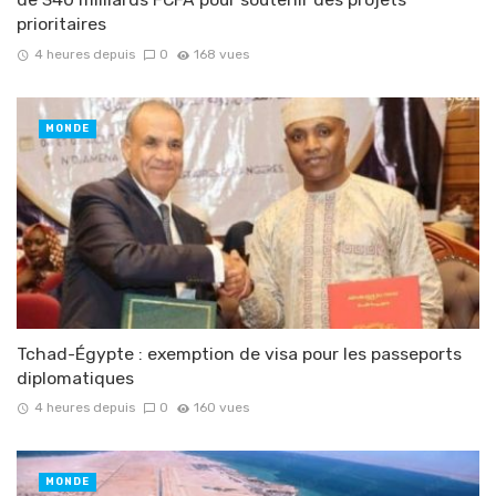
prioritaires
4 heures depuis
0
168 vues
MONDE
Tchad-Égypte : exemption de visa pour les passeports
diplomatiques
4 heures depuis
0
160 vues
MONDE