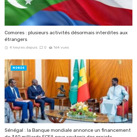
Comores : plusieurs activités désormais interdites aux
étrangers
4 heures depuis
0
164 vues
MONDE
Sénégal : la Banque mondiale annonce un financement
de 340 milliards FCFA pour soutenir des projets