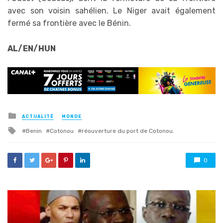
avec son voisin sahélien. Le Niger avait également
fermé sa frontière avec le Bénin.
AL/EN/HUN
Posted
ACTUALITÉ
MONDE
in
Tagged
Benin
Cotonou
réouverture du port de Cotonou.
with
0