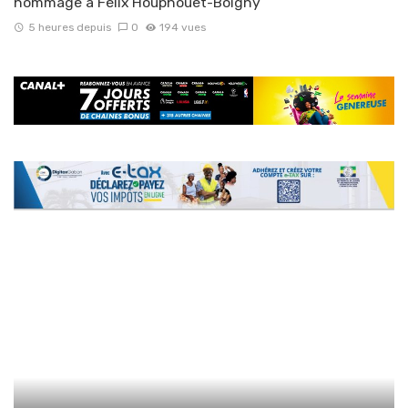
hommage à Félix Houphouët-Boigny
5 heures depuis
0
194 vues