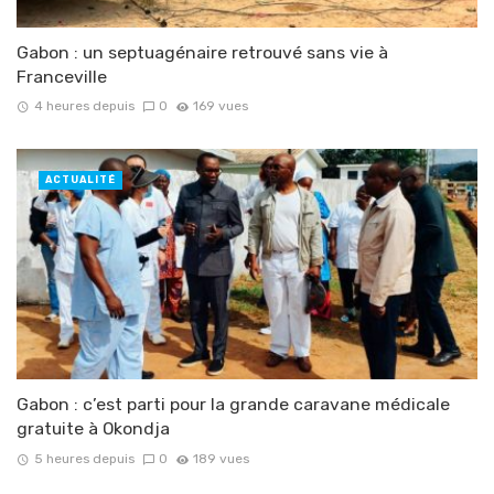
Gabon : un septuagénaire retrouvé sans vie à
Franceville
4 heures depuis
0
169 vues
ACTUALITÉ
Gabon : c’est parti pour la grande caravane médicale
gratuite à Okondja
5 heures depuis
0
189 vues