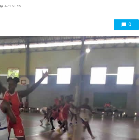
479 vues
0