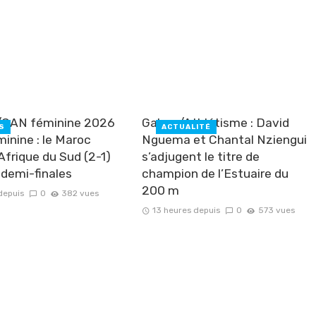
/CAN féminine 2026
Gabon/Athlétisme : David
S
ACTUALITÉ
minine : le Maroc
Nguema et Chantal Nziengui
’Afrique du Sud (2-1)
s’adjugent le titre de
n demi-finales
champion de l’Estuaire du
200 m
depuis
0
382 vues
13 heures depuis
0
573 vues