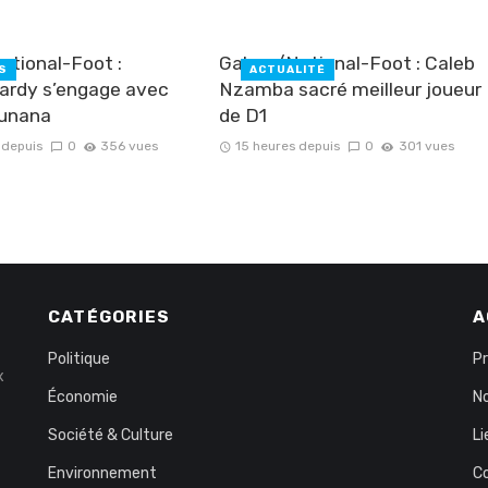
tional-Foot :
Gabon/National-Foot : Caleb
S
ACTUALITÉ
ardy s’engage avec
Nzamba sacré meilleur joueur
ounana
de D1
 depuis
0
356 vues
15 heures depuis
0
301 vues
CATÉGORIES
A
Politique
P
x
Économie
No
Société & Culture
Li
Environnement
C