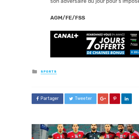
son adversaire du jour pour s’impose
AGM/FE/FSS
Posted
SPORTS
in
Partager
Tweeter