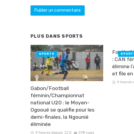
PLUS DANS
SPORTS
Football
SPORTS
SPORT
: CAN fé
élimine l
et file e
9 heures 
Gabon/Football
féminin/Championnat
national U20 : le Moyen-
Ogooué se qualifie pour les
demi-finales, la Ngounié
éliminée
9 heures depuis
0
378 vues