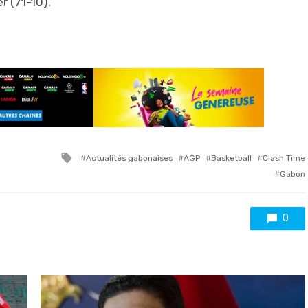
r (71-10).
Tagged
Actualités gabonaises
AGP
Basketball
Clash Time
with
Gabon
0