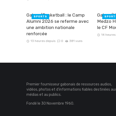
Gabon/Basketball : le Camp
Gabon/Na
SPORTS
SPORT
Alumni 2026 se referme avec
Medzo H
une ambition nationale
le CF M
renforcée
14 heures
13 heures depuis
0
381 vues
Premier fournisseur gabonais de ressources audios,
vidéos, photos et d’informations fiables destinées au
médias et au publics.
Fondé le 30 Novembre 1960.