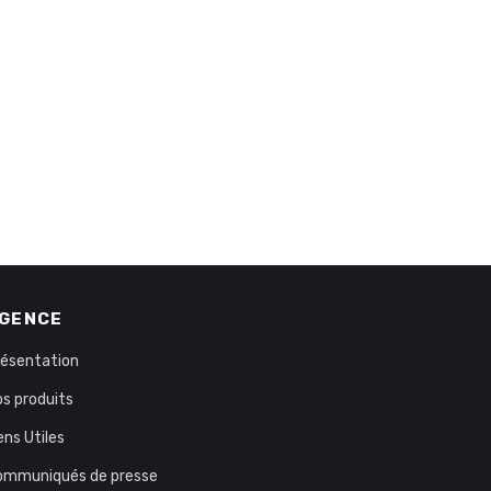
GENCE
résentation
s produits
ens Utiles
ommuniqués de presse