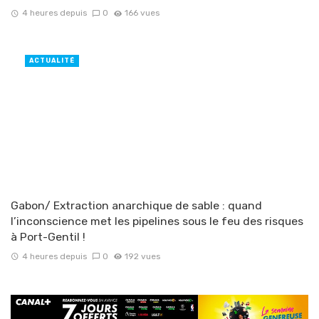
4 heures depuis
0
166 vues
ACTUALITÉ
Gabon/ Extraction anarchique de sable : quand
l’inconscience met les pipelines sous le feu des risques
à Port-Gentil !
4 heures depuis
0
192 vues