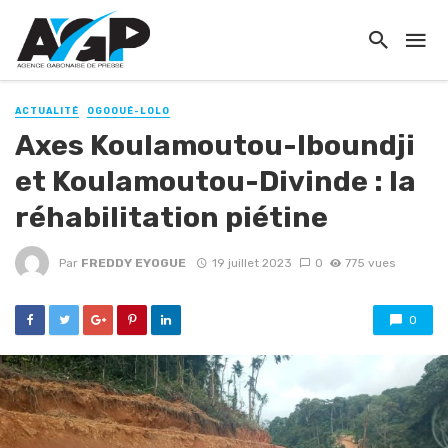
ACTUALITÉ
OGOOUÉ-LOLO
Axes Koulamoutou-Iboundji
et Koulamoutou-Divinde : la
réhabilitation piétine
Par
FREDDY EYOGUE
19 juillet 2023
0
775 vues
0