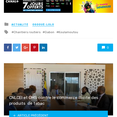
Posted
ACTUALITÉ
OGOOUÉ-LOLO
in
Tagged
Chantiers routiers
Gabon
Koulamoutou
with
0
CNLCEI et OMS contre le commerce illicite des
produits de tabac
ARTICLE PRÉCÉDENT