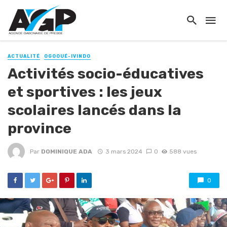
ACTUALITÉ
OGOOUÉ-IVINDO
Activités socio-éducatives
et sportives : les jeux
scolaires lancés dans la
province
Par
DOMINIQUE ADA
3 mars 2024
0
588 vues
0