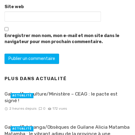
Site web
Enregistrer mon nom, mon e-mail et mon site dans le
navigateur pour mon prochain commentaire.
PLUS DANS
ACTUALITÉ
Gabon/Agriculture/Ministère – CEAG : le pacte est
ACTUALITÉ
signé !
2 heures depuis
0
172 vues
Gabon/Tchibanga/Obsèques de Guilane Alicia Matamba
ACTUALITÉ
Matamba : le vibrant adieu de la province à une