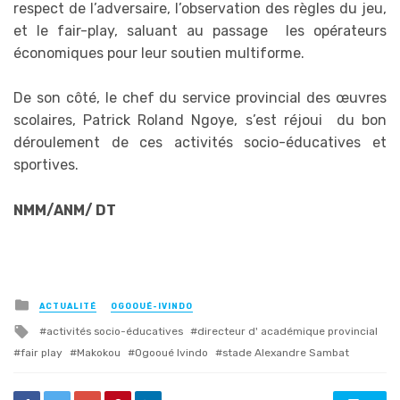
respect de l’adversaire, l’observation des règles du jeu,
et le fair-play, saluant au passage les opérateurs
économiques pour leur soutien multiforme.
De son côté, le chef du service provincial des œuvres
scolaires, Patrick Roland Ngoye, s’est réjoui du bon
déroulement de ces activités socio-éducatives et
sportives.
NMM/ANM/ DT
Posted
ACTUALITÉ
OGOOUÉ-IVINDO
in
Tagged
activités socio-éducatives
directeur d' académique provincial
with
fair play
Makokou
Ogooué Ivindo
stade Alexandre Sambat