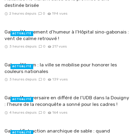
destinée brisée
2 heures depuis
0
194 vues
Gabon/Mouvement d’humeur à l’Hôpital sino-gabonais :
ACTUALITÉ
vent de calme retrouvé !
3 heures depuis
0
217 vues
Gabon/Ntoum : la ville se mobilise pour honorer les
ACTUALITÉ
couleurs nationales
3 heures depuis
0
139 vues
Gabon/Anniversaire en différé de l’UDB dans la Douigny
ACTUALITÉ
: l’heure de la reconquête a sonné pour les cadres !
4 heures depuis
0
164 vues
Gabon/ Extraction anarchique de sable : quand
ACTUALITÉ