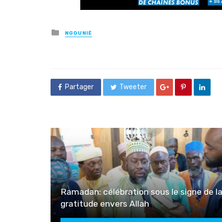
Posted
NGOUNIÉ
in
Partager
Tweeter
Ramadan: célébration sous le signe de l
gratitude envers Allah