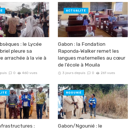
IÉ
ACTUALITÉ
sèques : le Lycée
Gabon : la Fondation
riel pleure sa
Raponda‑Walker remet les
e arrachée à la vie à
langues maternelles au cœur
de l’école à Mouila
epuis
0
460 vues
3 jours depuis
0
261 vues
LITÉ
NGOUNIÉ
frastructures :
Gabon/Ngounié : le