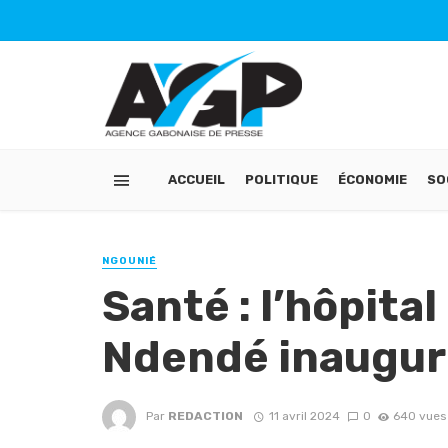
ACCUEIL
POLITIQUE
ÉCONOMIE
SO
NGOUNIÉ
Santé : l’hôpita
Ndendé inaugur
Par
REDACTION
11 avril 2024
0
640 vues