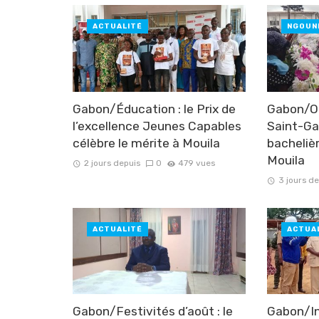
ACTUALITÉ
NGOUN
Gabon/Éducation : le Prix de
Gabon/Ob
l’excellence Jeunes Capables
Saint-Gab
célèbre le mérite à Mouila
bachelièr
Mouila
2 jours depuis
0
479 vues
3 jours d
ACTUALITÉ
ACTUA
Gabon/Festivités d’août : le
Gabon/In