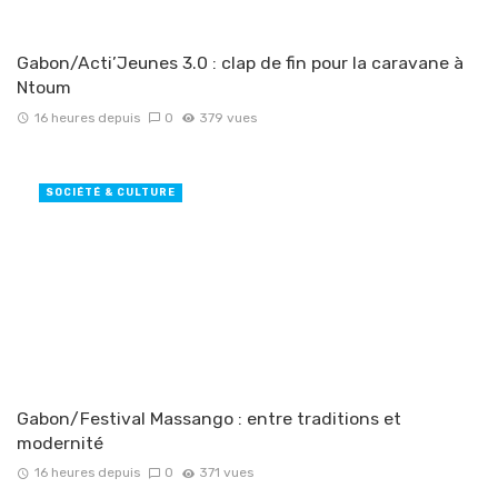
Gabon/Acti’Jeunes 3.0 : clap de fin pour la caravane à
Ntoum
16 heures depuis
0
379 vues
SOCIÉTÉ & CULTURE
Gabon/Festival Massango : entre traditions et
modernité
16 heures depuis
0
371 vues