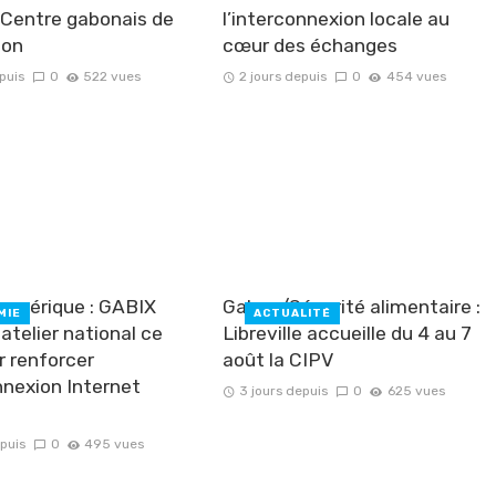
u Centre gabonais de
l’interconnexion locale au
ion
cœur des échanges
puis
0
522 vues
2 jours depuis
0
454 vues
umérique : GABIX
Gabon/Sécurité alimentaire :
MIE
ACTUALITÉ
atelier national ce
Libreville accueille du 4 au 7
r renforcer
août la CIPV
nnexion Internet
3 jours depuis
0
625 vues
epuis
0
495 vues