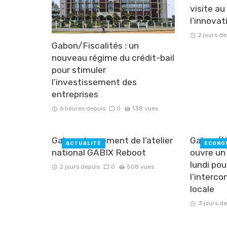
visite a
l’innovat
2 jours de
Gabon/Fiscalités : un
nouveau régime du crédit-bail
pour stimuler
l’investissement des
entreprises
6 heures depuis
0
138 vues
Gabon : lancement de l’atelier
Gabon/N
ACTUALITÉ
ÉCONO
national GABIX Reboot
ouvre un 
lundi pou
2 jours depuis
0
508 vues
l’interco
locale
3 jours d