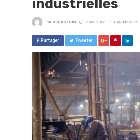
industrielles
Par
REDACTION
12 mai 2026
0
412 vues
Partager
Tweeter