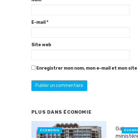
E-mail
*
Site web
Enregistrer mon nom, mon e-mail et mon site
PLUS DANS
ÉCONOMIE
Gabon : 
ÉCONOMIE
ÉCONO
ministèr