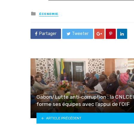
Posted
ÉCONOMIE
in
Partager
Tweeter
Gabon/Lutte anti‑corruption : la CNLCEI
forme ses équipes avec l’appui de l’OIF
ARTICLE PRÉCÉDENT