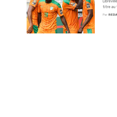
Librevil
titre au
Par
RED