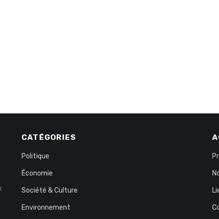
CATÉGORIES
A
Politique
P
Économie
No
x
Société & Culture
Li
Environnement
C