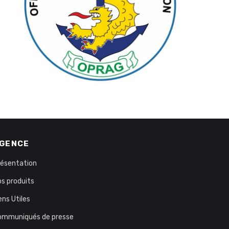
GENCE
résentation
s produits
ens Utiles
ommuniqués de presse