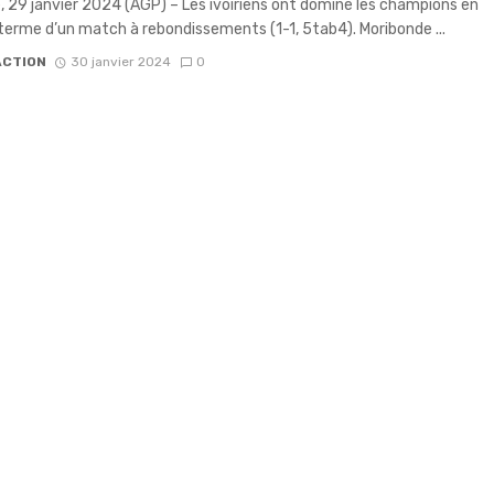
le, 29 janvier 2024 (AGP) – Les ivoiriens ont dominé les champions en
 terme d’un match à rebondissements (1-1, 5tab4). Moribonde ...
ACTION
30 janvier 2024
0